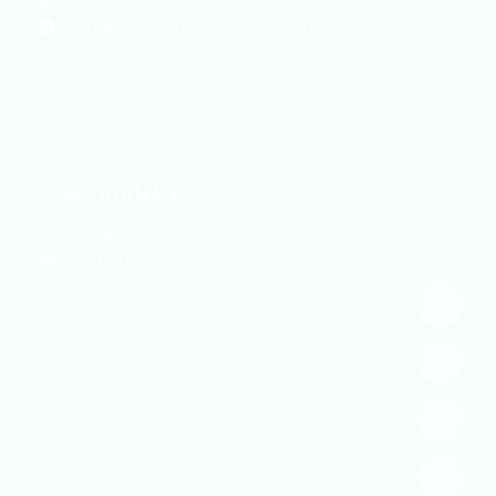
@gudangica.ups.stabilizer
GUDANGICA PUSAT UPS ICA TKDN
Warehouse: Jakarta & Semarang
JAM LAYANAN:
Senin – Sabtu 09.00-17.30
Minggu Libur
Publikasi Jurnal