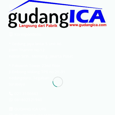
Operasional :
Jl.Tusam Raya L4, Banyumanik Semarang
024 7472058
081369177168
Korespondensi :
* Gedung Jaya lantai 5 Unit A6.
Jl.MH Thamrin No.12
Kebon Sirih , Menteng, Jakarta Pusat
* Pakuwon Tower 22nd Floor
Jl Embong Malang TP6 no 21-31.
Kedungdoro, Tegalsari
Surabaya
021 3106663
081802321940
GUDANG ICA UPS