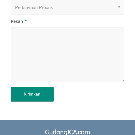
Pesan
*
GudangICA.com