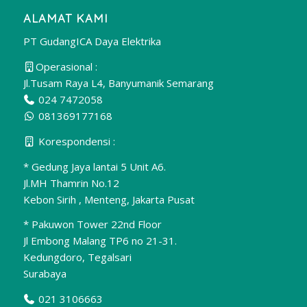
ALAMAT KAMI
PT GudangICA Daya Elektrika
Operasional :
Jl.Tusam Raya L4, Banyumanik Semarang
024 7472058
081369177168
Korespondensi :
* Gedung Jaya lantai 5 Unit A6.
Jl.MH Thamrin No.12
Kebon Sirih , Menteng, Jakarta Pusat
* Pakuwon Tower 22nd Floor
Jl Embong Malang TP6 no 21-31.
Kedungdoro, Tegalsari
Surabaya
021 3106663