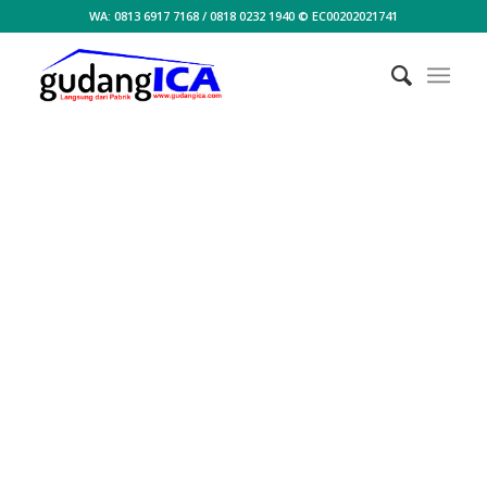
WA: 0813 6917 7168 / 0818 0232 1940 © EC00202021741