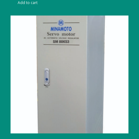
was:
is:
Add to cart
Rp189,000,000.00.
Rp164,430,000