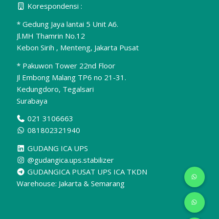
Korespondensi :
* Gedung Jaya lantai 5 Unit A6.
Jl.MH Thamrin No.12
Kebon Sirih , Menteng, Jakarta Pusat
* Pakuwon Tower 22nd Floor
Jl Embong Malang TP6 no 21-31.
Kedungdoro, Tegalsari
Surabaya
021 3106663
081802321940
GUDANG ICA UPS
@gudangica.ups.stabilizer
GUDANGICA PUSAT UPS ICA TKDN
Warehouse: Jakarta & Semarang