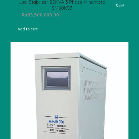
Jual Stabilizer 80KVA 3 Phase Minamoto
Sale!
SM80KS3
Original
Current
Rp
83,500,000.00
Rp
72,650,000.00
price
price
was:
is:
Add to cart
Rp83,500,000.00.
Rp72,650,000.00