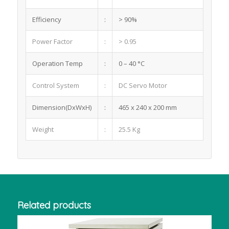
Efficiency
:
> 90%
Power Factor
:
> 0.95
Operation Temp
:
0 – 40 °C
Control System
:
DC Servo Motor
Dimension(DxWxH)
:
465 x 240 x 200 mm
Weight
:
25.5 Kg
Related products