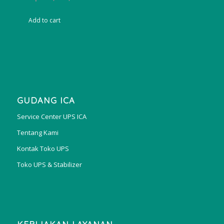
price
price
was:
is:
Add to cart
Rp156,200,000.00.
Rp135,900,000
GUDANG ICA
Service Center UPS ICA
Tentang Kami
Kontak Toko UPS
Toko UPS & Stabilizer