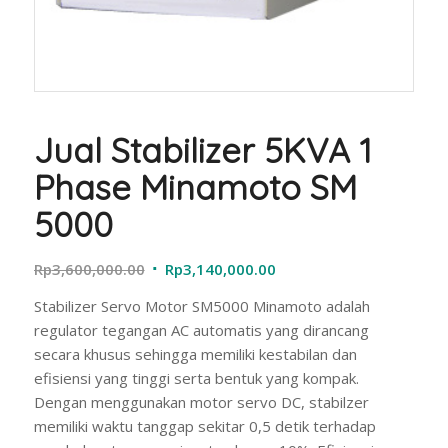
Jual Stabilizer 5KVA 1
Phase Minamoto SM
5000
Original
Current
Rp
3,600,000.00
Rp
3,140,000.00
price
price
Stabilizer Servo Motor SM5000 Minamoto adalah
was:
is:
regulator tegangan AC automatis yang dirancang
Rp3,600,000.00.
Rp3,140,000.00.
secara khusus sehingga memiliki kestabilan dan
efisiensi yang tinggi serta bentuk yang kompak.
Dengan menggunakan motor servo DC, stabilzer
memiliki waktu tanggap sekitar 0,5 detik terhadap