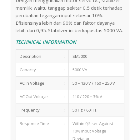
Dengan menggunakan motor servo DC, stabilzer
memiliki waktu tanggap sekitar 0,5 detik terhadap
perubahan tegangan input sebesar 10%.
Efisiensinya lebih dari 90% dan faktor dayanya
lebih dari 0,95. Stabilizer ini berkapasitas 5000 VA.
TECHNICAL INFORMATION
Description
:
SM5000
Capacity
:
5000 VA
AC In Voltage
:
50 – 130 V / 160 – 250 V
AC Out Voltage
:
110 / 220 ± 3% V
Frequency
:
50 Hz / 60 Hz
Response Time
:
Within 0,5 sec Against
10% Input Voltage
Deviation