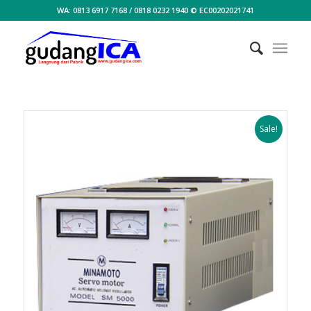
WA: 0813 6917 7168 / 0818 0232 1940 © EC00202021741
Sale!