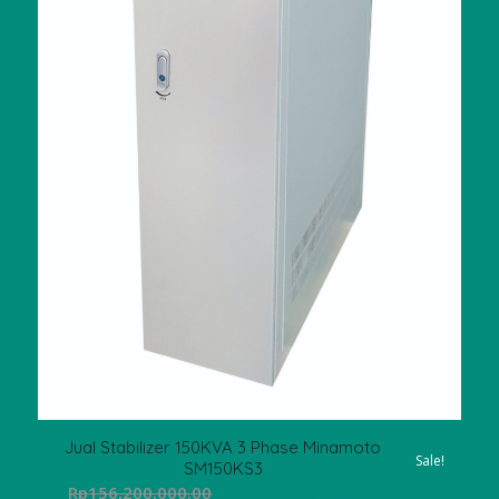
Jual Stabilizer 150KVA 3 Phase Minamoto
Sale!
SM150KS3
Original
Current
Rp
156,200,000.00
Rp
135,900,000.00