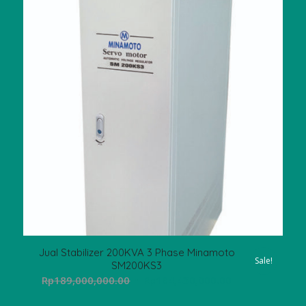
Jual Stabilizer 200KVA 3 Phase Minamoto
Sale!
SM200KS3
Original
Current
Rp
189,000,000.00
Rp
164,430,000.00
price
price