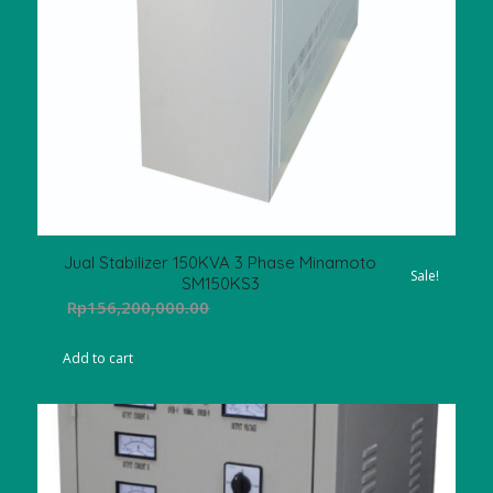
Jual Stabilizer 150KVA 3 Phase Minamoto
Sale!
SM150KS3
Original
Current
Rp
156,200,000.00
Rp
135,900,000.00
price
price
was:
is:
Add to cart
Rp156,200,000.00.
Rp135,900,000