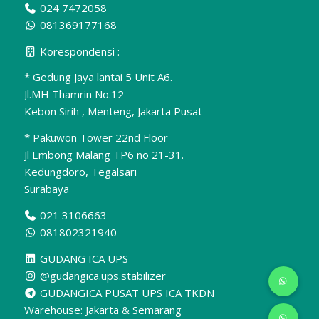
024 7472058
081369177168
Korespondensi :
* Gedung Jaya lantai 5 Unit A6.
Jl.MH Thamrin No.12
Kebon Sirih , Menteng, Jakarta Pusat
* Pakuwon Tower 22nd Floor
Jl Embong Malang TP6 no 21-31.
Kedungdoro, Tegalsari
Surabaya
021 3106663
081802321940
GUDANG ICA UPS
@gudangica.ups.stabilizer
GUDANGICA PUSAT UPS ICA TKDN
Warehouse: Jakarta & Semarang