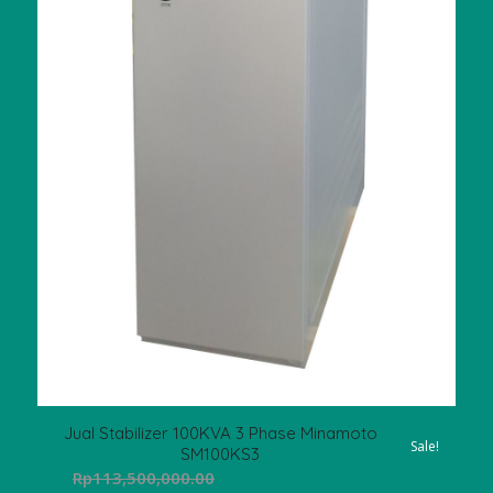
Jual Stabilizer 100KVA 3 Phase Minamoto
Sale!
SM100KS3
Original
Current
Rp
113,500,000.00
Rp
98,750,000.00