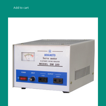
price
price
was:
is:
Add to cart
Rp113,500,000.00.
Rp98,750,000.0