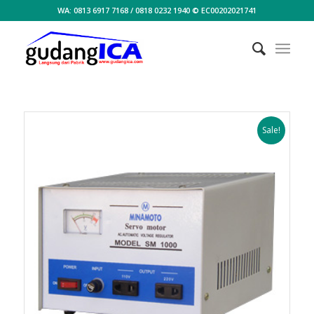
WA: 0813 6917 7168 / 0818 0232 1940 © EC00202021741
Sale!