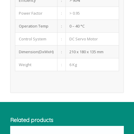
Efficiency
:
> 90%
Power Factor
:
> 0.95
Operation Temp
:
0 – 40 °C
Control System
:
DC Servo Motor
Dimension(DxWxH)
:
210 x 180 x 135 mm
Weight
:
6 Kg
Related products