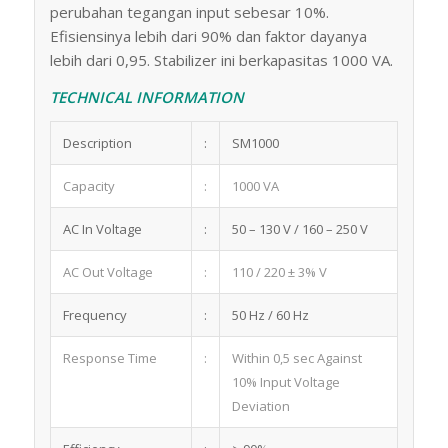
perubahan tegangan input sebesar 10%.
Efisiensinya lebih dari 90% dan faktor dayanya
lebih dari 0,95. Stabilizer ini berkapasitas 1000 VA.
TECHNICAL INFORMATION
Description
:
SM1000
Capacity
:
1000 VA
AC In Voltage
:
50 – 130 V / 160 – 250 V
AC Out Voltage
:
110 / 220 ± 3% V
Frequency
:
50 Hz / 60 Hz
Response Time
:
Within 0,5 sec Against
10% Input Voltage
Deviation