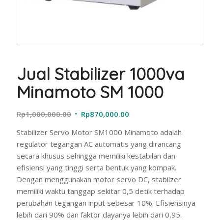
Jual Stabilizer 1000va
Minamoto SM 1000
Original
Current
Rp
1,000,000.00
Rp
870,000.00
price
price
Stabilizer Servo Motor SM1000 Minamoto adalah
was:
is:
regulator tegangan AC automatis yang dirancang
Rp1,000,000.00.
Rp870,000.00.
secara khusus sehingga memiliki kestabilan dan
efisiensi yang tinggi serta bentuk yang kompak.
Dengan menggunakan motor servo DC, stabilzer
memiliki waktu tanggap sekitar 0,5 detik terhadap
perubahan tegangan input sebesar 10%. Efisiensinya
lebih dari 90% dan faktor dayanya lebih dari 0,95.