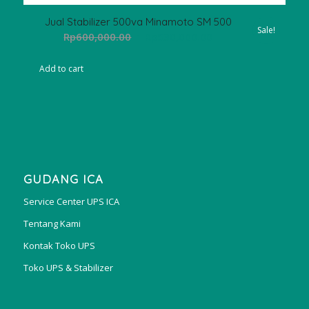
Jual Stabilizer 500va Minamoto SM 500
Sale!
Original
Current
Rp
600,000.00
Rp
530,000.00
price
price
was:
is:
Add to cart
Rp600,000.00.
Rp530,000.00.
GUDANG ICA
Service Center UPS ICA
Tentang Kami
Kontak Toko UPS
Toko UPS & Stabilizer