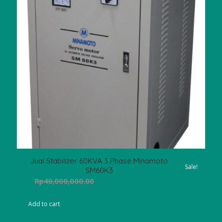
Jual Stabilizer 60KVA 3 Phase Minamoto
Sale!
SM60K3
Original
Current
Rp
40,000,000.00
Rp
34,800,000.00
price
price
was:
is:
Add to cart
Rp40,000,000.00.
Rp34,800,000.00